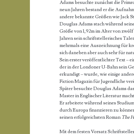
Adams besuchte zunächst die Primro
neun Jahren bestand er die Aufnah
andere bekannte Größen wie Jack St
Douglas Adams stach während seiner
Größe von 1,92m im Alter von zwölf J
Jahren sein schriftstellerisches Ta
mehrmals eine Auszeichnung für kre
sich daneben aber auch sehr für nat
Sein erster veröffentlichter Text –
der in der Londoner U-Bahn sein Ge
erkundigt – wurde, wie einige ander
Fiction Magazin für Jugendliche verö
Später besuchte Douglas Adams das 
Master in Englischer Literatur macht
Er arbeitete während seines Studium
durch Europa finanzieren zu können
seinen erfolgreichsten Roman
The Hi
Mit dem festen Vorsatz Schriftstell