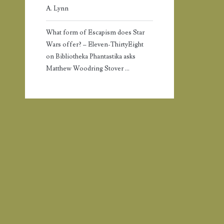
A. Lynn
What form of Escapism does Star
Wars offer? – Eleven-ThirtyEight
on
Bibliotheka Phantastika asks
Matthew Woodring Stover …