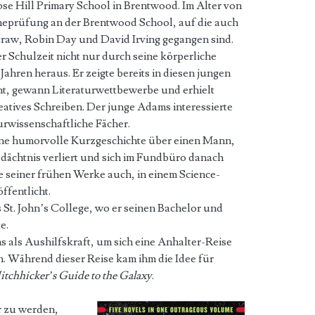
se Hill Primary School in Brentwood. Im Alter von
meprüfung an der Brentwood School, auf die auch
raw, Robin Day und David Irving gegangen sind.
 Schulzeit nicht nur durch seine körperliche
ahren heraus. Er zeigte bereits in diesen jungen
lent, gewann Literaturwettbewerbe und erhielt
atives Schreiben. Der junge Adams interessierte
urwissenschaftliche Fächer.
 eine humorvolle Kurzgeschichte über einen Mann,
dächtnis verliert und sich im Fundbüro danach
e seiner frühen Werke auch, in einem Science-
ffentlicht.
St. John’s College, wo er seinen Bachelor und
e.
s als Aushilfskraft, um sich eine Anhalter-Reise
. Während dieser Reise kam ihm die Idee für
tchhicker’s Guide to the Galaxy
.
er zu werden,