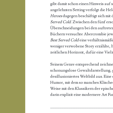
gibt damit schon einen Hinweis auf s
angelehnten Setting verfolgt die H
Heroes
dagegen beschäftigt sich mit
Served Cold
. Zwischen den fünf ers
Überschneidungen bei den auftreten
Büchern versuchte Abercrombie jew
Best Served Cold
eine verhältnismäßi
weniger verwobene Story erzählte, h
zeitlichen Horizont, dafür eine Vie
Seinem Genre entsprechend zeichnen
schonungslose Gewaltdarstellung, 
desillusioniertes Weltbild aus. Eine
Humor, mit dem so manches Klischee 
Weise mit den Klassikern der episch
darin explizit eine modernere Art Fa
___________________________