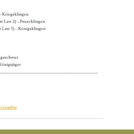
 – Kriegsklingen
t Law 2) – Feuerklingen
t Law 3) – Königsklingen
nigsschwur
 Königsjäger
_____________________________________
ercrombie