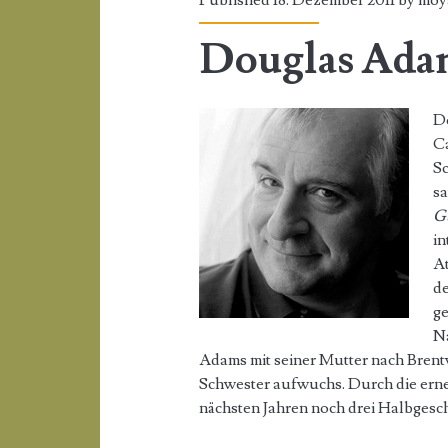
Published 18. Dezember 2011 by
moy
Douglas Ada
Do
Ca
Sc
sa
Gu
in
At
d
ge
Na
Adams mit seiner Mutter nach Brentw
Schwester aufwuchs. Durch die erneu
nächsten Jahren noch drei Halbgesch