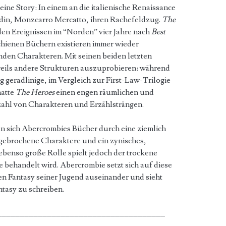
eine Story: In einem an die italienische Renaissance
eldin, Monzcarro Mercatto, ihren Rachefeldzug.
The
 den Ereignissen im “Norden” vier Jahre nach
Best
chienen Büchern existieren immer wieder
den Charakteren. Mit seinen beiden letzten
eils andere Strukturen auszuprobieren: während
g geradlinige, im Vergleich zur First-Law-Trilogie
atte
The Heroes
einen engen räumlichen und
lzahl von Charakteren und Erzählsträngen.
 sich Abercrombies Bücher durch eine ziemlich
gebrochene Charaktere und ein zynisches,
 ebenso große Rolle spielt jedoch der trockene
behandelt wird. Abercrombie setzt sich auf diese
en Fantasy seiner Jugend auseinander und sieht
ntasy zu schreiben.
_____________________________________