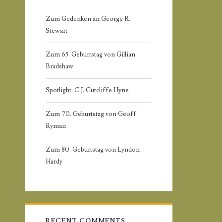
r
r
Zum Gedenken an George R.
:
Stewart
y
Zum 65. Geburtstag von Gillian
S
Bradshaw
i
Spotlight: C.J. Cutcliffe Hyne
d
Zum 70. Geburtstag von Geoff
Ryman
e
Zum 80. Geburtstag von Lyndon
b
Hardy
a
r
RECENT COMMENTS