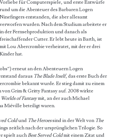
Vorliebe für Computerspiele, und erste Entwürfe
rund um die Abenteuer des Barbaren Logen
Ninefingers entstanden, die aber allesamt
verworfen wurden. Nach dem Studium arbeitete er
in der Fernsehproduktion und danach als
freischaffender Cutter. Er lebt heute in Barth, ist
mit Lou Abercrombie verheiratet, mit der er drei
Kinder hat.
jobs“) erneut an den Abenteuern Logen
 entstand daraus
The Blade Itself
, das erste Buch der
bercrombie bekannt wurde. Er stieg damit zu einem
von Grim & Gritty Fantasy auf. 2008 wirkte
e
Worlds of Fantasy
mit, an der auch Michael
 Miéville beteiligt waren.
ved Cold
und
The Heroes
sind in der Welt von
The
ings zeitlich nach der ursprünglichen Trilogie. So
er spielt auch
Best Served Cold
mit einem Zitat und