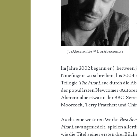
Joe Abercrombie, © Lou Abercrombie
Im Jahre 2002 begann er („between 
Ninefingers zu schreiben, bis 2004
Trilogie
The First Law
, durch die A
der populärsten Newcomer-Autoren 
Abercrombie etwa an der BBC-Seri
Moorcock, Terry Pratchett und China
Auch seine weiteren Werke
Best Ser
First Law
angesiedelt, spielen allerd
wie die Titel seiner ersten drei Büch