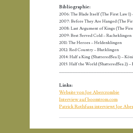
Bibliographie:
2006: The Blade Itself (The First Law 1)
2007: Before They Are Hanged (The Firs
2008: Last Argument of Kings (The Firs
2009: Best Served Cold – Racheklingen
2011: The Heroes – Heldenklingen
2012: Red Country – Blutklingen
2014: Half a King (ShatteredSea 1) – Kö
2015: Half the World (ShatteredSea 2) –
___________________________
Links:
Website von Joe Abercrombie
Interview auf boomtrom.com
Patrick Rothfuss interviewt Joe Ab