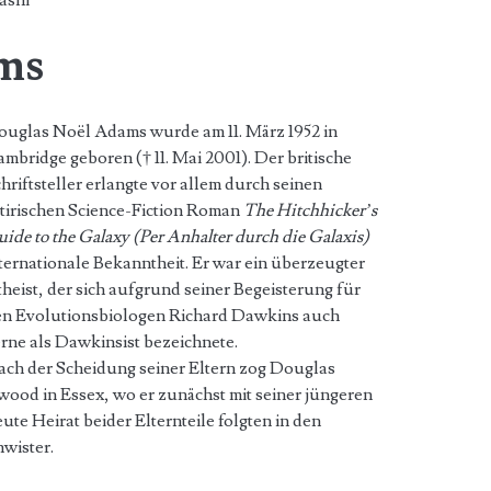
ashi
ms
uglas Noël Adams wurde am 11. März 1952 in
mbridge geboren († 11. Mai 2001). Der britische
hriftsteller erlangte vor allem durch seinen
tirischen Science-Fiction Roman
The Hitchhicker’s
ide to the Galaxy (Per Anhalter durch die Galaxis)
ternationale Bekanntheit. Er war ein überzeugter
heist, der sich aufgrund seiner Begeisterung für
en Evolutionsbiologen Richard Dawkins auch
rne als Dawkinsist bezeichnete.
ch der Scheidung seiner Eltern zog Douglas
ood in Essex, wo er zunächst mit seiner jüngeren
te Heirat beider Elternteile folgten in den
wister.