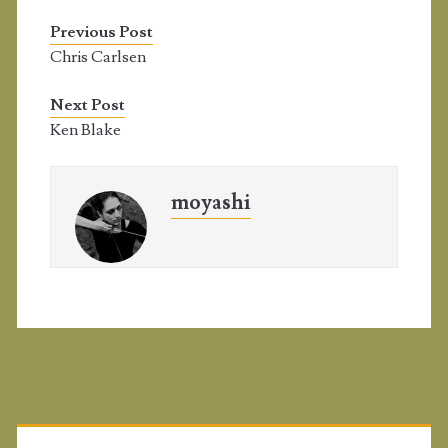
Previous Post
Chris Carlsen
Next Post
Ken Blake
moyashi
P