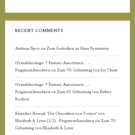
e
b
a
RECENT COMMENTS
r
Andreas Spoo
on
Zum Gedenken an Hans Bemmann
#femaleheritage: 7 Fantasy-Autorinnen ... -
FragmentAnsichten
on
Zum 70. Geburtstag von Joy Chant
#femaleheritage: 7 Fantasy-Autorinnen ... -
FragmentAnsichten
on
Zum 65. Geburtstag von Esther
Rochon
Klassiker-Reread: "Die Chroniken von Tornor" von
Elizabeth A. Lynn (2/2) - FragmentAnsichten
on
Zum 70.
Geburtstag von Elizabeth A. Lynn