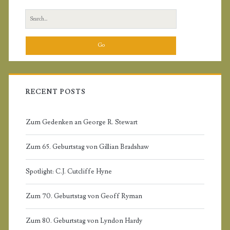
r
S
i
e
a
m
r
c
a
h
f
RECENT POSTS
r
o
r
Zum Gedenken an George R. Stewart
y
:
Zum 65. Geburtstag von Gillian Bradshaw
S
Spotlight: C.J. Cutcliffe Hyne
i
Zum 70. Geburtstag von Geoff Ryman
d
Zum 80. Geburtstag von Lyndon Hardy