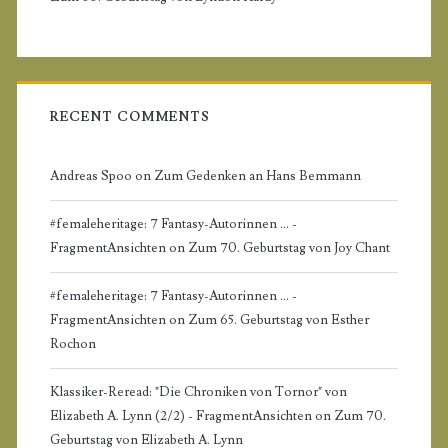
e
b
a
RECENT COMMENTS
r
Andreas Spoo
on
Zum Gedenken an Hans Bemmann
#femaleheritage: 7 Fantasy-Autorinnen ... -
FragmentAnsichten
on
Zum 70. Geburtstag von Joy Chant
#femaleheritage: 7 Fantasy-Autorinnen ... -
FragmentAnsichten
on
Zum 65. Geburtstag von Esther
Rochon
Klassiker-Reread: "Die Chroniken von Tornor" von
Elizabeth A. Lynn (2/2) - FragmentAnsichten
on
Zum 70.
Geburtstag von Elizabeth A. Lynn