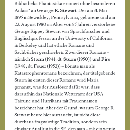
Bibliotheka Phantastika erinnert ohne besonderen
Anlass* an
George R. Stewart
. Der am 31. Mai
1895 in Sewickley, Pennsylvania, geborene und am
22. August 1980 im Alter von 85 Jahren verstorbene
George Rippey Stewart war Sprachforscher und
Englischprofessor an der University of California
in Berkeley und hat etliche Romane und
Sachbücher geschrieben. Zwei dieser Romane –
nämlich
Storm
(1941; dt.
Sturm
(1950)) und
Fire
(1948; dt.
Feuer
(1952)) – könnte man als
Katastrophenromane bezeichnen; der titelgebende
Sturm im ersten dieser Romane wird Maria
genannt, was der Auslöser dafür war, dass
daraufhin das Nationale Wetteramt der USA
Taifune und Hurrikans mit Frauennamen
bezeichnet hat. Aber der Grund, warum George R.
Stewart heute hier auftaucht, ist nicht diese
durchaus fragwürdige Tradition, sondern sein
einziger Ausflug in die SF, den man – mit ein wenig