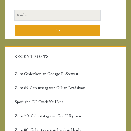
L
r
S
i
e
a
m
r
c
a
h
f
RECENT POSTS
r
o
r
Zum Gedenken an George R. Stewart
y
:
Zum 65. Geburtstag von Gillian Bradshaw
S
Spotlight: C.J. Cutcliffe Hyne
i
Zum 70. Geburtstag von Geoff Ryman
d
Zum 80. Geburtstag von Lyndon Hardy