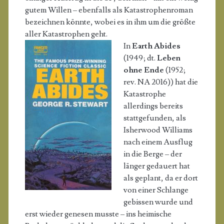
gutem Willen – ebenfalls als Katastrophenroman
bezeichnen könnte, wobei es in ihm um die größte
aller Katastrophen geht.
In
Earth Abides
(1949; dt.
Leben
ohne Ende
(1952;
rev. NA 2016)) hat die
Katastrophe
allerdings bereits
stattgefunden, als
Isherwood Williams
nach einem Ausflug
in die Berge – der
länger gedauert hat
als geplant, da er dort
von einer Schlange
gebissen wurde und
erst wieder genesen musste – ins heimische