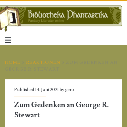
HOME
>
REAKTIONEN
>
ZUM GEDENKEN AN
GEORGE R. STEWART
Published 14. Juni 2021 by
gero
Zum Gedenken an George R.
Stewart