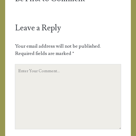
Leave a Reply
Your email address will not be published.
Required fields are marked
*
Y
o
u
r
C
o
m
m
e
n