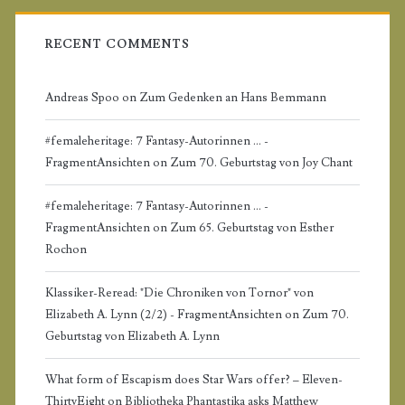
b
a
RECENT COMMENTS
r
Andreas Spoo
on
Zum Gedenken an Hans Bemmann
#femaleheritage: 7 Fantasy-Autorinnen ... -
FragmentAnsichten
on
Zum 70. Geburtstag von Joy Chant
#femaleheritage: 7 Fantasy-Autorinnen ... -
FragmentAnsichten
on
Zum 65. Geburtstag von Esther
Rochon
Klassiker-Reread: "Die Chroniken von Tornor" von
Elizabeth A. Lynn (2/2) - FragmentAnsichten
on
Zum 70.
Geburtstag von Elizabeth A. Lynn
What form of Escapism does Star Wars offer? – Eleven-
ThirtyEight
on
Bibliotheka Phantastika asks Matthew