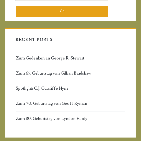
i
e
a
m
r
c
a
h
f
RECENT POSTS
r
o
r
Zum Gedenken an George R. Stewart
y
:
Zum 65. Geburtstag von Gillian Bradshaw
S
Spotlight: C.J. Cutcliffe Hyne
i
Zum 70. Geburtstag von Geoff Ryman
d
Zum 80. Geburtstag von Lyndon Hardy
e