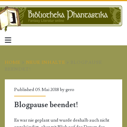
HOME
>
NEUE INHALTE
>
BLOGPAUSE
BEENDET!
Published 05. Mai 2018 by
gero
Blogpause beendet!
Es war nie geplant und wurde deshalb auch nicht
angekündigt, aber mit Blick auf das Datum des