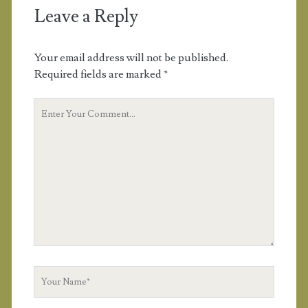
Leave a Reply
Your email address will not be published.
Required fields are marked
*
Y
o
u
r
C
o
m
m
e
n
t
Y
o
u