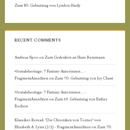
Zum 80. Geburtstag von Lyndon Hardy
e
b
a
RECENT COMMENTS
r
Andreas Spoo
on
Zum Gedenken an Hans Bemmann
#femaleheritage: 7 Fantasy-Autorinnen ... -
FragmentAnsichten
on
Zum 70. Geburtstag von Joy Chant
#femaleheritage: 7 Fantasy-Autorinnen ... -
FragmentAnsichten
on
Zum 65. Geburtstag von Esther
Rochon
Klassiker-Reread: "Die Chroniken von Tornor" von
Elizabeth A. Lynn (2/2) - FragmentAnsichten
on
Zum 70.