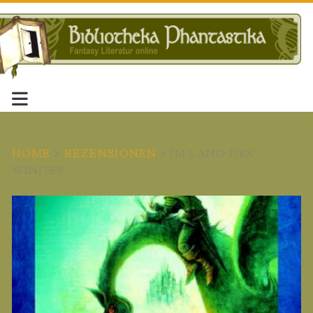
HOME
>
REZENSIONEN
>
IM LAND DES
WINDES