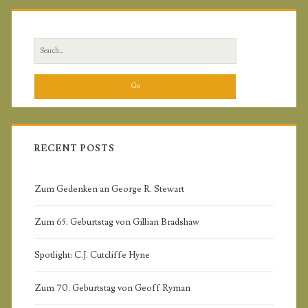
P
r
S
i
e
a
m
r
c
a
h
f
RECENT POSTS
r
o
r
Zum Gedenken an George R. Stewart
y
:
Zum 65. Geburtstag von Gillian Bradshaw
S
Spotlight: C.J. Cutcliffe Hyne
i
Zum 70. Geburtstag von Geoff Ryman
d