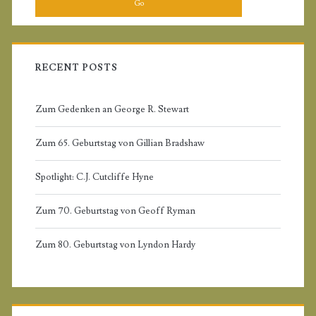
m
r
c
a
h
f
RECENT POSTS
r
o
r
Zum Gedenken an George R. Stewart
y
:
Zum 65. Geburtstag von Gillian Bradshaw
S
Spotlight: C.J. Cutcliffe Hyne
i
Zum 70. Geburtstag von Geoff Ryman
d
Zum 80. Geburtstag von Lyndon Hardy
e
b