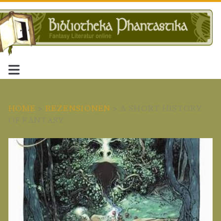
HOME
>
REZENSIONEN
>
A SHORT HISTORY
OF FANTASY