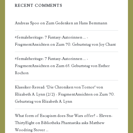
a
RECENT COMMENTS
r
Andreas Spoo
on
Zum Gedenken an Hans Bemmann
#femaleheritage: 7 Fantasy-Autorinnen ... -
FragmentAnsichten
on
Zum 70. Geburtstag von Joy Chant
#femaleheritage: 7 Fantasy-Autorinnen ... -
FragmentAnsichten
on
Zum 65. Geburtstag von Esther
Rochon
Klassiker-Reread: "Die Chroniken von Tornor" von
Elizabeth A. Lynn (2/2) - FragmentAnsichten
on
Zum 70.
Geburtstag von Elizabeth A. Lynn
What form of Escapism does Star Wars offer? – Eleven-
ThirtyEight
on
Bibliotheka Phantastika asks Matthew
Woodring Stover …