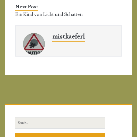
Next Post
Ein Kind von Licht und Schatten
mistkaeferl
P
r
S
i
e
a