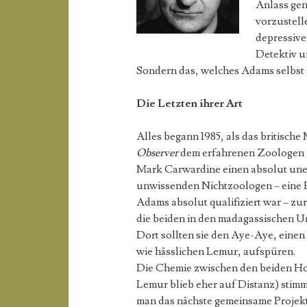
Anlass gen
vorzustell
depressive
Detektiv u
Sondern das, welches Adams selbst 
Die Letzten ihrer Art
Alles begann 1985, als das britisch
Observer
dem erfahrenen Zoologen 
Mark Carwardine einen absolut un
unwissenden Nichtzoologen – eine R
Adams absolut qualifiziert war – zur 
die beiden in den madagassischen Ur
Dort sollten sie den Aye-Aye, einen
wie hässlichen Lemur, aufspüren.
Die Chemie zwischen den beiden Ho
Lemur blieb eher auf Distanz) stim
man das nächste gemeinsame Projek