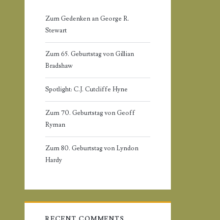
r
r
Zum Gedenken an George R.
:
Stewart
y
Zum 65. Geburtstag von Gillian
S
Bradshaw
i
Spotlight: C.J. Cutcliffe Hyne
d
Zum 70. Geburtstag von Geoff
Ryman
e
Zum 80. Geburtstag von Lyndon
b
Hardy
a
r
RECENT COMMENTS