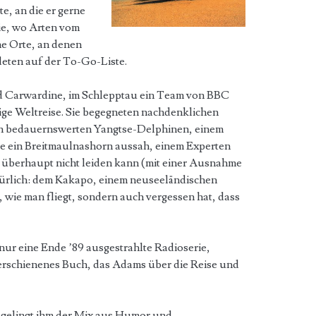
e, an die er gerne
ie, wo Arten vom
e Orte, an denen
ndeten auf der To-Go-Liste.
nd Carwardine, im Schlepptau ein Team von BBC
rige Weltreise. Sie begegneten nachdenklichen
en bedauernswerten Yangtse-Delphinen, einem
ie ein Breitmaulnashorn aussah, einem Experten
ich überhaupt nicht leiden kann (mit einer Ausnahme
atürlich: dem Kakapo, einem neuseeländischen
, wie man fliegt, sondern auch vergessen hat, dass
 nur eine Ende ’89 ausgestrahlte Radioserie,
 erschienenes Buch, das Adams über die Reise und
gelingt ihm der Mix aus Humor und