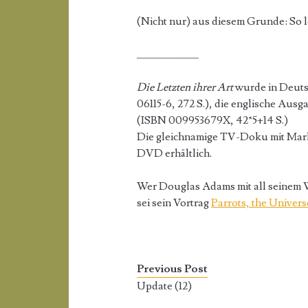
(Nicht nur) aus diesem Grunde: So lo
__________
Die Letzten ihrer Art
wurde in Deut
06115-6, 272 S.), die englische Ausg
(ISBN 009953679X, 42*5+14 S.)
Die gleichnamige TV-Doku mit Mark
DVD erhältlich.
Wer Douglas Adams mit all seinem W
sei sein Vortrag
Parrots, the Univer
Previous Post
Update (12)