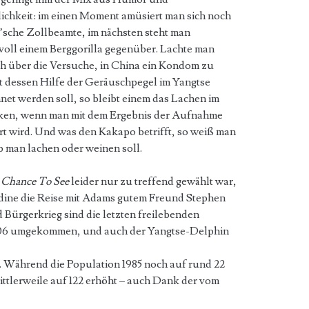
chkeit: im einen Moment amüsiert man sich noch
’sche Zollbeamte, im nächsten steht man
voll einem Berggorilla gegenüber. Lachte man
h über die Versuche, in China ein Kondom zu
t dessen Hilfe der Geräuschpegel im Yangtse
net werden soll, so bleibt einem das Lachen im
cken, wenn man mit dem Ergebnis der Aufnahme
rt wird. Und was den Kakapo betrifft, so weiß man
ob man lachen oder weinen soll.
 Chance To See
leider nur zu treffend gewählt war,
rdine die Reise mit Adams gutem Freund Stephen
 Bürgerkrieg sind die letzten freilebenden
06 umgekommen, und auch der Yangtse-Delphin
. Während die Population 1985 noch auf rund 22
mittlerweile auf 122 erhöht – auch Dank der vom