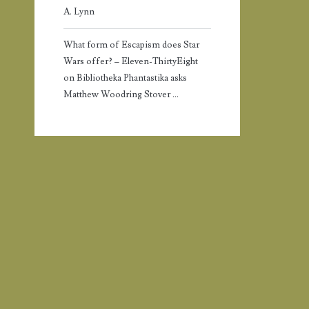
A. Lynn
What form of Escapism does Star
Wars offer? – Eleven-ThirtyEight
on
Bibliotheka Phantastika asks
Matthew Woodring Stover …