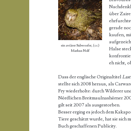
Nachdenkli
über Zaire
ehrfurchts
gerade noc
kaufen, mi
aufgezeich
ein aviärer Subwoofer, (cc)
Halse ste
Markus Nolf
konfrontie
eh nicht, 
Dass der englische Originaltitel
Last
stellte sich 2008 heraus, als Carwa
Fry wiederholte: durch Wilderer und
Nördlichen Breitmaulnashörner 20
gilt seit 2007 als ausgestorben.
Besser erging es jedoch dem Kakapo
Tiere geschätzt wurde, hat sie sich 
Buch geschaffenen Publicity.