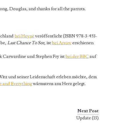
ng, Douglas, and thanks for all the parrots.
schland
bei Heyne
veröffentlicht (ISBN 978-3-453-
abe,
Last Chance To See
, ist
bei Arrow
erschienen
 Carwardine und Stephen Fry ist
bei der BBC
auf
itz und seiner Leidenschaft erleben möchte, dem
se and Everything
wärmstens ans Herz gelegt.
Next Post
Update (13)