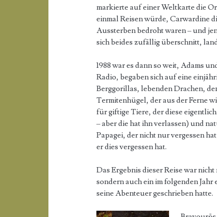
markierte auf einer Weltkarte die Ort
einmal Reisen würde, Carwardine d
Aussterben bedroht waren – und jen
sich beides zufällig überschnitt, la
1988 war es dann so weit, Adams u
Radio, begaben sich auf eine einjäh
Berggorillas, lebenden Drachen, d
Termitenhügel, der aus der Ferne w
für giftige Tiere, der diese eigentl
– aber die hat ihn verlassen) und n
Papagei, der nicht nur vergessen hat
er dies vergessen hat.
Das Ergebnis dieser Reise war nicht
sondern auch ein im folgenden Jahr
seine Abenteuer geschrieben hatte.
Bravourös 