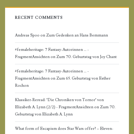
b
a
RECENT COMMENTS
r
Andreas Spoo
on
Zum Gedenken an Hans Bemmann
#femaleheritage: 7 Fantasy-Autorinnen ... -
FragmentAnsichten
on
Zum 70. Geburtstag von Joy Chant
#femaleheritage: 7 Fantasy-Autorinnen ... -
FragmentAnsichten
on
Zum 65. Geburtstag von Esther
Rochon
Klassiker-Reread: "Die Chroniken von Tornor" von
Elizabeth A. Lynn (2/2) - FragmentAnsichten
on
Zum 70.
Geburtstag von Elizabeth A. Lynn
What form of Escapism does Star Wars offer? – Eleven-