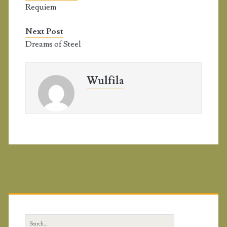
Requiem
Next Post
Dreams of Steel
Wulfila
P
r
S