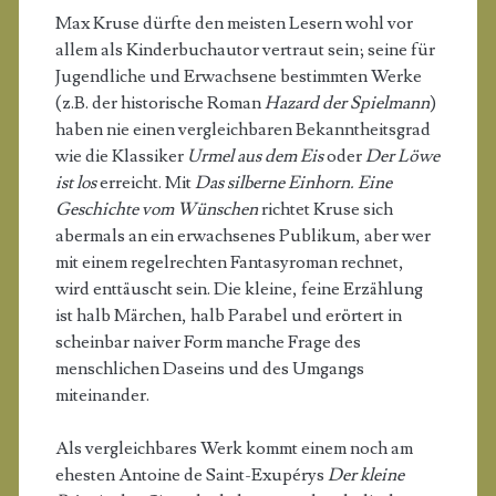
Max Kruse dürfte den meisten Lesern wohl vor
allem als Kinderbuchautor vertraut sein; seine für
Jugendliche und Erwachsene bestimmten Werke
(z.B. der historische Roman
Hazard der Spielmann
)
haben nie einen vergleichbaren Bekanntheitsgrad
wie die Klassiker
Urmel aus dem Eis
oder
Der Löwe
ist los
erreicht. Mit
Das silberne Einhorn. Eine
Geschichte vom Wünschen
richtet Kruse sich
abermals an ein erwachsenes Publikum, aber wer
mit einem regelrechten Fantasyroman rechnet,
wird enttäuscht sein. Die kleine, feine Erzählung
ist halb Märchen, halb Parabel und erörtert in
scheinbar naiver Form manche Frage des
menschlichen Daseins und des Umgangs
miteinander.
Als vergleichbares Werk kommt einem noch am
ehesten Antoine de Saint-Exupérys
Der kleine