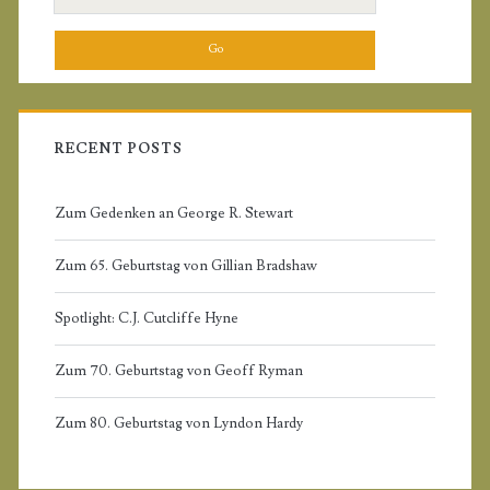
i
e
a
m
r
c
a
h
f
RECENT POSTS
r
o
r
Zum Gedenken an George R. Stewart
y
:
Zum 65. Geburtstag von Gillian Bradshaw
S
Spotlight: C.J. Cutcliffe Hyne
i
Zum 70. Geburtstag von Geoff Ryman
d
Zum 80. Geburtstag von Lyndon Hardy
e