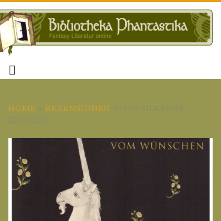
HOME
>
REZENSIONEN
>
DAS SILBERNE
EINHORN