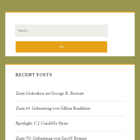
P
r
S
i
e
a
m
r
c
a
h
f
RECENT POSTS
r
o
r
Zum Gedenken an George R. Stewart
y
:
Zum 65. Geburtstag von Gillian Bradshaw
S
Spotlight: C.J. Cutcliffe Hyne
i
Zum 70. Geburtstag von Geoff Ryman