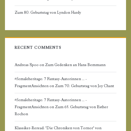
d
Zum 80. Geburtstag von Lyndon Hardy
e
b
a
RECENT COMMENTS
r
Andreas Spoo
on
Zum Gedenken an Hans Bemmann
#femaleheritage: 7 Fantasy-Autorinnen ... -
FragmentAnsichten
on
Zum 70. Geburtstag von Joy Chant
#femaleheritage: 7 Fantasy-Autorinnen ... -
FragmentAnsichten
on
Zum 65. Geburtstag von Esther
Rochon
Klassiker-Reread: "Die Chroniken von Tornor" von