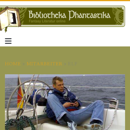
HOME
>
MITARBEITER
>
ELF