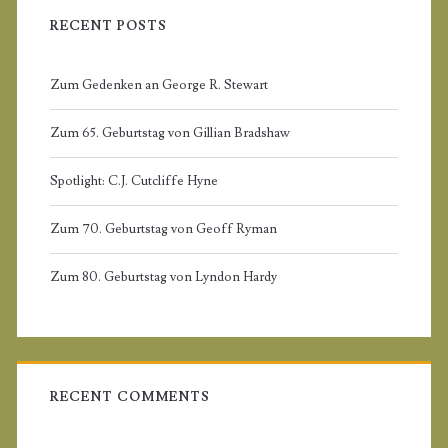
a
f
RECENT POSTS
r
o
r
Zum Gedenken an George R. Stewart
y
:
Zum 65. Geburtstag von Gillian Bradshaw
S
Spotlight: C.J. Cutcliffe Hyne
i
Zum 70. Geburtstag von Geoff Ryman
d
Zum 80. Geburtstag von Lyndon Hardy
e
b
a
RECENT COMMENTS
r