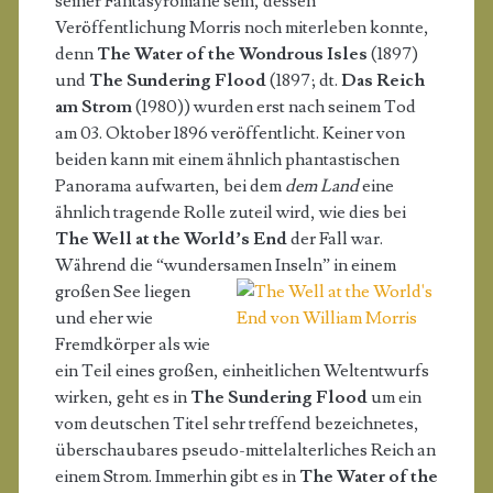
seiner Fantasyromane sein, dessen
Veröffentlichung Morris noch miterleben konnte,
denn
The Water of the Wondrous Isles
(1897)
und
The Sundering Flood
(1897; dt.
Das Reich
am Strom
(1980)) wurden erst nach seinem Tod
am 03. Oktober 1896 veröffentlicht. Keiner von
beiden kann mit einem ähnlich phantastischen
Panorama aufwarten, bei dem
dem Land
eine
ähnlich tragende Rolle zuteil wird, wie dies bei
The Well at the World’s End
der Fall war.
Während die “wundersamen Inseln” in einem
großen See liegen
und eher wie
Fremdkörper als wie
ein Teil eines großen, einheitlichen Weltentwurfs
wirken, geht es in
The Sundering Flood
um ein
vom deutschen Titel sehr treffend bezeichnetes,
überschaubares pseudo-mittelalterliches Reich an
einem Strom. Immerhin gibt es in
The Water of the