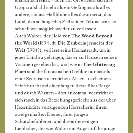
erstaunlich leicht – doch vor Ort erweist sich das
Utopia alsbald mehr als ein Gefängnis als alles
andere, sodass Hallblithe alles daran setzt, das
Land, das so lange das Ziel seiner Träume war, so
schnell wie möglich wieder zu verlassen.
Auch Walter, der Held von
The Wood Beyond
the World
(1894; dt.
Die Zauberin jenseits der
Welt
(1984)), verlässt seine Heimatstadt, um in
jenes Land zu gelangen, das er zu Hause in seinen
Visionen gesehen hat, und wie in
The Glittering
Plain
sind die fantastischen Gefilde nur mittels
einer Seereise zu erreichen. Als er – nach einem
Schiffbruch und einer langen Reise über Berge
und durch Wüsten – dort ankommt, verstrickt er
sich rasch in das Beziehungsgeflecht aus der über
Hexenkräfte verfügenden Herrscherin, ihrem
zwergenhaften Diener, ihrer jungen
Schutzbefohlenen und ihrem derzeitigen
Liebhaber, der wie Walter ein Auge auf die junge