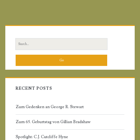
t
e
U
P
R
L
r
S
i
e
a
m
r
c
a
h
f
RECENT POSTS
r
o
r
Zum Gedenken an George R. Stewart
y
:
Zum 65. Geburtstag von Gillian Bradshaw
S
Spotlight: C.J. Cutcliffe Hyne