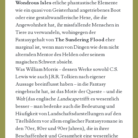
Wondrous Isles
etliche phantastische Elemente
wie ein quasi von Geisterhand angetriebenes Boot
oder eine gestaltwandlerische Hexe, die die
Angewohnheit hat, ihr missfallende Menschen in
Tiere zu verwandeln, wohingegen der
Fantasygehalt von
The Sundering Flood
eher
marginal ist, wenn man von Dingen wie dem nicht
alternden Mentor des Helden oder seinem
magischen Schwert absieht.
Was William Morris – dessen Werke sowohl C.S.
Lewis wie auch J.R.R. Tolkien nach eigener
Aussage beeinflusst haben – in die Fantasy
eingebracht hat, ist das Motiv der Queste – und die
Welt
(das englische
Landscape
trifft es wesentlich
besser – man bedenke auch die Bedeutung und
Häufigkeit von Landschaftsdarstellungen auf den
Titelbildern vor allem englischer Fantasyromane in
den 70er, 80er und 90er Jahren), die in ihrer
Beschaffenheit und Gesamtheit eine wesentliche