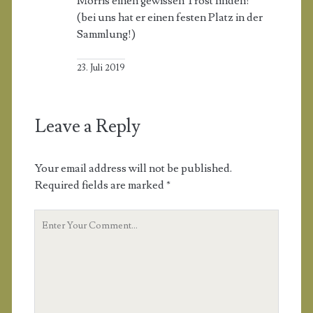
Morris einen gewissen Trost finden!
(bei uns hat er einen festen Platz in der
Sammlung!)
23. Juli 2019
Leave a Reply
Your email address will not be published.
Required fields are marked
*
Y
o
u
r
C
o