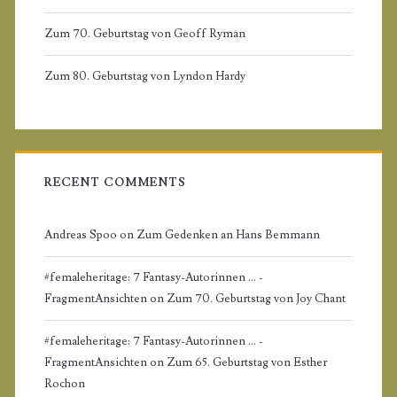
i
Zum 70. Geburtstag von Geoff Ryman
d
Zum 80. Geburtstag von Lyndon Hardy
e
b
a
RECENT COMMENTS
r
Andreas Spoo
on
Zum Gedenken an Hans Bemmann
#femaleheritage: 7 Fantasy-Autorinnen ... -
FragmentAnsichten
on
Zum 70. Geburtstag von Joy Chant
#femaleheritage: 7 Fantasy-Autorinnen ... -
FragmentAnsichten
on
Zum 65. Geburtstag von Esther
Rochon