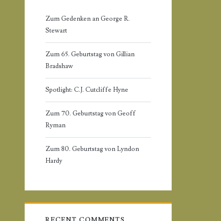
r
r
Zum Gedenken an George R.
:
Stewart
y
Zum 65. Geburtstag von Gillian
S
Bradshaw
i
Spotlight: C.J. Cutcliffe Hyne
d
Zum 70. Geburtstag von Geoff
Ryman
e
Zum 80. Geburtstag von Lyndon
b
Hardy
a
r
RECENT COMMENTS