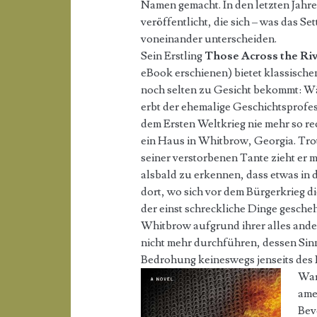
Namen gemacht. In den letzten Jahr
veröffentlicht, die sich – was das Set
voneinander unterscheiden.
Sein Erstling
Those Across the Ri
eBook erschienen) bietet klassische
noch selten zu Gesicht bekommt: Wä
erbt der ehemalige Geschichtsprofe
dem Ersten Weltkrieg nie mehr so r
ein Haus in Whitbrow, Georgia. Tro
seiner verstorbenen Tante zieht er m
alsbald zu erkennen, dass etwas in 
dort, wo sich vor dem Bürgerkrieg d
der einst schreckliche Dinge gesche
Whitbrow aufgrund ihrer alles ander
nicht mehr durchführen, dessen Sinn 
Bedrohung keineswegs jenseits des F
War
ame
Bev