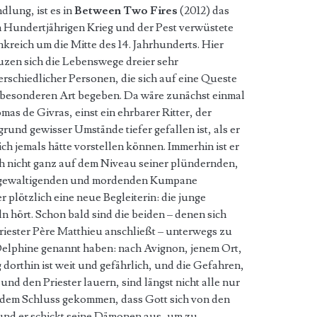
dlung, ist es in
Between Two Fires
(2012) das
 Hundertjährigen Krieg und der Pest verwüstete
nkreich um die Mitte des 14. Jahrhunderts. Hier
uzen sich die Lebenswege dreier sehr
erschiedlicher Personen, die sich auf eine Queste
 besonderen Art begeben. Da wäre zunächst einmal
mas de Givras, einst ein ehrbarer Ritter, der
grund gewisser Umstände tiefer gefallen ist, als er
ich jemals hätte vorstellen können. Immerhin ist er
h nicht ganz auf dem Niveau seiner plündernden,
gewaltigenden und mordenden Kumpane
r plötzlich eine neue Begleiterin: die junge
n hört. Schon bald sind die beiden – denen sich
riester Père Matthieu anschließt – unterwegs zu
Delphine genannt haben: nach Avignon, jenem Ort,
dorthin ist weit und gefährlich, und die Gefahren,
und den Priester lauern, sind längst nicht alle nur
u dem Schluss gekommen, dass Gott sich von den
d er schickt seine Dämonen aus, um zu