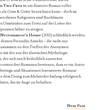
n Two Fires
ist ein düsterer Roman voller
 als Grim & Gritty bezeichnen kann – doch im
en dieses Subgenres sind Buehlmans
en Umständen zum Trotz auf der Leiter der
prossen höher zu steigen.
 Necromancer’s House
(2013) schließlich werden
dessen Freundin Anneke – die nicht nur
zusammen zu den Treffen der Anonymen
kt mit der aus der slawischen Mythologie
 der sich rasch bedrohlich ausweitet.
n ersten drei Romanen bewiesen, dass er ein Autor
n Settings und Situationen lesenswerte Romane
er dem Drang zum Mehrteiler bislang erfolgreich
ohnen, ihn im Auge zu behalten.
Next Post