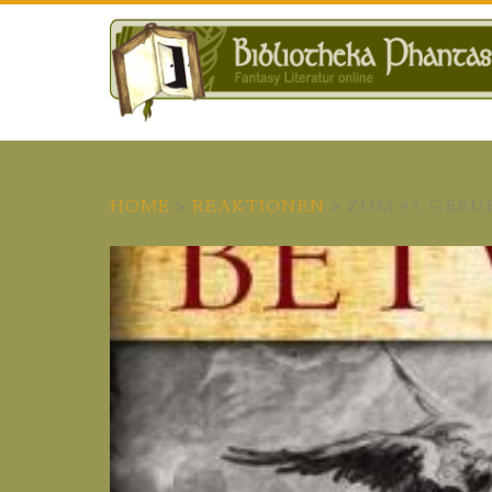
HOME
>
REAKTIONEN
>
ZUM 45. GEB