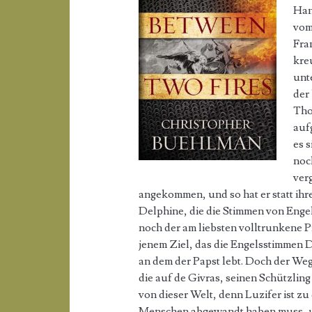
Han
vom
Fra
kre
unt
der
Tho
auf
es s
noc
ver
angekommen, und so hat er statt ihre
Delphine, die die Stimmen von Engel
noch der am liebsten volltrunkene P
jenem Ziel, das die Engelsstimmen 
an dem der Papst lebt. Doch der Weg 
die auf de Givras, seinen Schützling 
von dieser Welt, denn Luzifer ist z
Menschen abgewandt haben muss, un