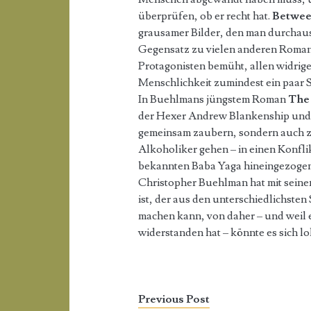
überprüfen, ob er recht hat.
Betwee
grausamer Bilder, den man durchaus
Gegensatz zu vielen anderen Roman
Protagonisten bemüht, allen widrig
Menschlichkeit zumindest ein paar S
In Buehlmans jüngstem Roman
The
der Hexer Andrew Blankenship und 
gemeinsam zaubern, sondern auch 
Alkoholiker gehen – in einen Konfli
bekannten Baba Yaga hineingezogen,
Christopher Buehlman hat mit seine
ist, der aus den unterschiedlichste
machen kann, von daher – und weil 
widerstanden hat – könnte es sich l
Previous Post