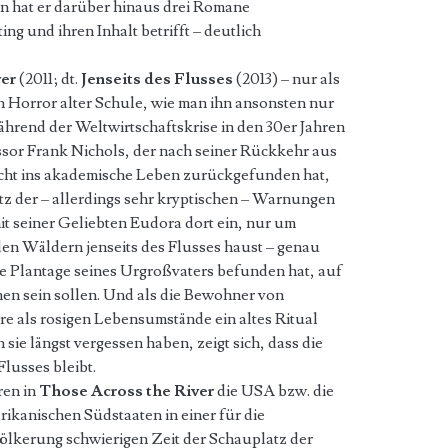
en hat er darüber hinaus drei Romane
ting und ihren Inhalt betrifft – deutlich
ver
(2011; dt.
Jenseits des Flusses
(2013) – nur als
n Horror alter Schule, wie man ihn ansonsten nur
hrend der Weltwirtschaftskrise in den 30er Jahren
ssor Frank Nichols, der nach seiner Rückkehr aus
echt ins akademische Leben zurückgefunden hat,
tz der – allerdings sehr kryptischen – Warnungen
it seiner Geliebten Eudora dort ein, nur um
den Wäldern jenseits des Flusses haust – genau
ie Plantage seines Urgroßvaters befunden hat, auf
hen sein sollen. Und als die Bewohner von
e als rosigen Lebensumstände ein altes Ritual
sie längst vergessen haben, zeigt sich, dass die
lusses bleibt.
en in
Those Across the River
die USA bzw. die
rikanischen Südstaaten in einer für die
ölkerung schwierigen Zeit der Schauplatz der