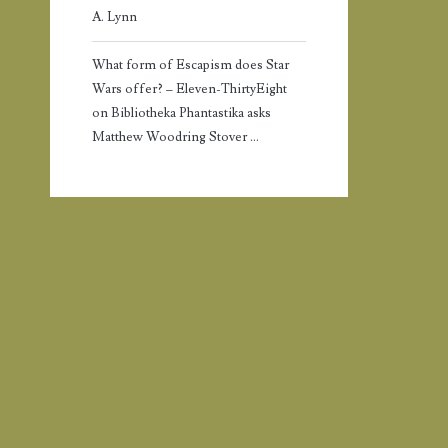
A. Lynn
What form of Escapism does Star
Wars offer? – Eleven-ThirtyEight
on
Bibliotheka Phantastika asks
Matthew Woodring Stover …