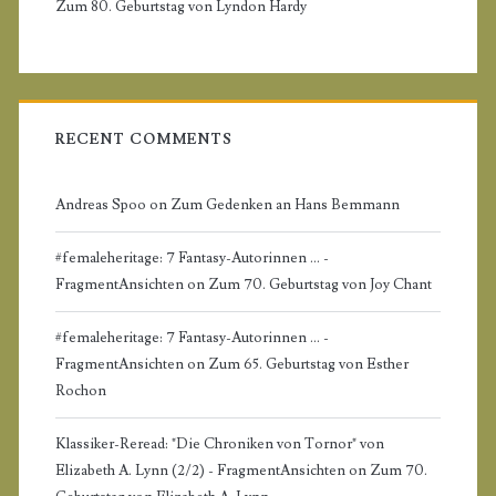
Zum 80. Geburtstag von Lyndon Hardy
e
b
a
RECENT COMMENTS
r
Andreas Spoo
on
Zum Gedenken an Hans Bemmann
#femaleheritage: 7 Fantasy-Autorinnen ... -
FragmentAnsichten
on
Zum 70. Geburtstag von Joy Chant
#femaleheritage: 7 Fantasy-Autorinnen ... -
FragmentAnsichten
on
Zum 65. Geburtstag von Esther
Rochon
Klassiker-Reread: "Die Chroniken von Tornor" von
Elizabeth A. Lynn (2/2) - FragmentAnsichten
on
Zum 70.