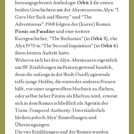
herausgegebenen Anthologie
Orbit 2
die ersten
beiden Geschichten mit der Abenteuererin Alyx: “I
Gave Her Sack and Sherry” und “The
Adventuress”. 1968 folgten der (kurze) Roman
Picnic on Paradise
und eine weitere
Kurzgeschichte, “The Barbarian” (in
Orbit 3
), ehe
Alyx 1970 in “The Second Inquisition” (in
Orbit 6
)
ihren letzten Auftritt hatte.
Wobei es sich bei den Alyx-Abenteuern eigentlich
um SF-Erzählungen im Fantasygewand handelt,
denn die anfangs in der Stadt Ourdh agierende
taffe junge Heldin, die entweder anderen Frauen
hilft, vor einer ungewollten Hochzeit zu fliehen,
oder selbst lieber Piratin als Ehefrau wird, erweist
sich in dem Roman schließlich als Agentin der
Trans-Temporal Authority. Unveränderlich
bleiben jedoch Alyx’ Einstellungen und
Überzeugungen.
Die vier Erzählungen und der Roman wurden