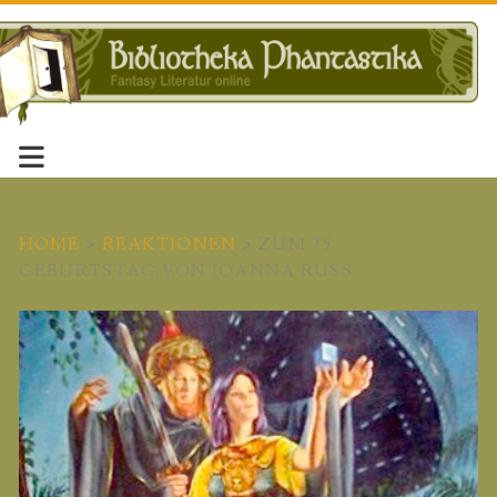
HOME
>
REAKTIONEN
>
ZUM 75.
GEBURTSTAG VON JOANNA RUSS