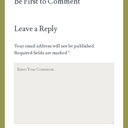
Be First to Comment
Leave a Reply
Your email address will not be published.
Required fields are marked
*
Y
o
u
r
C
o
m
m
e