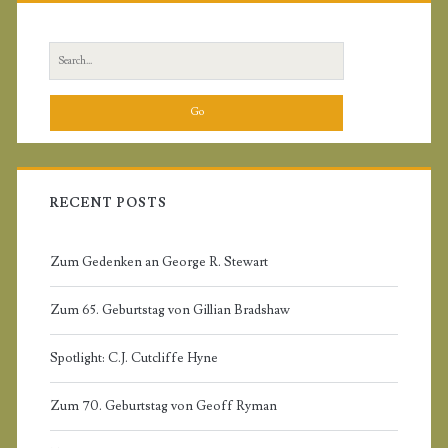
R
L
r
S
i
e
a
m
r
c
a
h
f
RECENT POSTS
r
o
r
Zum Gedenken an George R. Stewart
y
:
Zum 65. Geburtstag von Gillian Bradshaw
S
Spotlight: C.J. Cutcliffe Hyne
i
Zum 70. Geburtstag von Geoff Ryman
d