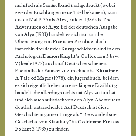
mehrfach als Sammelband nachgedruckt (wobei
zwei der Erzählungen neue Titel bekamen), zum
ersten Mal 1976 als
Alyx
, zuletzt 1986 als
The
Adventures of Alyx
. Bei der deutschen Ausgabe
von
Alyx
(1983) handelt es sich nur um die
Übersetzung von
Picnic on Paradise
, doch
immerhin drei der vier Kurzgeschichten sind in den
Anthologien
Damon Knight’s Collection 3
bzw.
7
(beide 1972) auch auf Deutsch erschienen.
Ebenfalls der Fantasy zuzurechnen ist
Kittatinny.
A Tale of Magic
(1978), ein Jugendbuch, bei dem
es sich eigentlich eher um eine längere Erzählung
handelt, die allerdings nichts mit Alyx zu tun hat
und sich auch stilistisch von den Alyx-Abenteuern
deutlich unterscheidet. Auf Deutsch ist diese
Geschichte in ganzer Länge als “Die wunderbare
Geschichte von Kittatinny” im
Goldmann Fantasy
Foliant 3
(1985) zu finden.