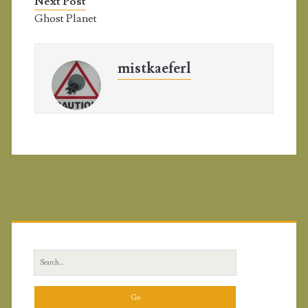
Next Post
Ghost Planet
mistkaeferl
P
r
S
i
e
a