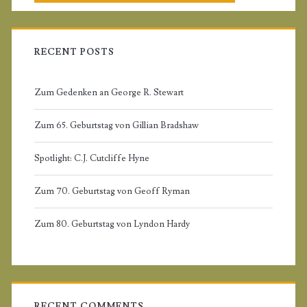
m
r
c
a
h
f
RECENT POSTS
r
o
r
Zum Gedenken an George R. Stewart
y
:
Zum 65. Geburtstag von Gillian Bradshaw
S
Spotlight: C.J. Cutcliffe Hyne
i
Zum 70. Geburtstag von Geoff Ryman
d
Zum 80. Geburtstag von Lyndon Hardy
e
b
RECENT COMMENTS