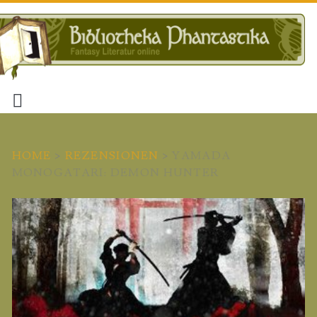
HOME
>
REZENSIONEN
>
YAMADA
MONOGATARI: DEMON HUNTER