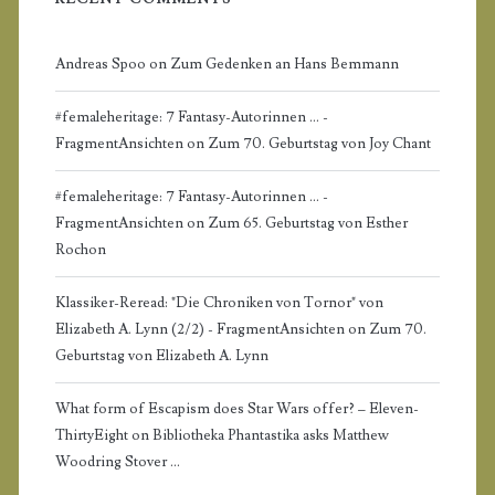
a
r
Andreas Spoo
on
Zum Gedenken an Hans Bemmann
#femaleheritage: 7 Fantasy-Autorinnen ... -
FragmentAnsichten
on
Zum 70. Geburtstag von Joy Chant
#femaleheritage: 7 Fantasy-Autorinnen ... -
FragmentAnsichten
on
Zum 65. Geburtstag von Esther
Rochon
Klassiker-Reread: "Die Chroniken von Tornor" von
Elizabeth A. Lynn (2/2) - FragmentAnsichten
on
Zum 70.
Geburtstag von Elizabeth A. Lynn
What form of Escapism does Star Wars offer? – Eleven-
ThirtyEight
on
Bibliotheka Phantastika asks Matthew
Woodring Stover …