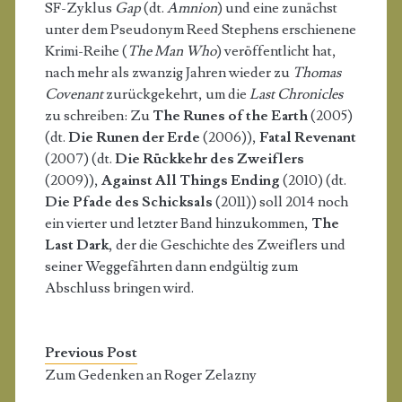
SF-Zyklus
Gap
(dt.
Amnion
) und eine zunächst
unter dem Pseudonym Reed Stephens erschienene
Krimi-Reihe (
The Man Who
) veröffentlicht hat,
nach mehr als zwanzig Jahren wieder zu
Thomas
Covenant
zurückgekehrt, um die
Last Chronicles
zu schreiben: Zu
The Runes of the Earth
(2005)
(dt.
Die Runen der Erde
(2006)),
Fatal Revenant
(2007) (dt.
Die Rückkehr des Zweiflers
(2009)),
Against All Things Ending
(2010) (dt.
Die Pfade des Schicksals
(2011)) soll 2014 noch
ein vierter und letzter Band hinzukommen,
The
Last Dark
, der die Geschichte des Zweiflers und
seiner Weggefährten dann endgültig zum
Abschluss bringen wird.
Previous Post
Zum Gedenken an Roger Zelazny