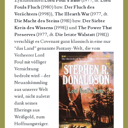
Zyklusbänden
Lord Foul’s Bane
(1977, dt.
Lord
Fouls Fluch
(1980) bzw.
Der Fluch des
Verächters
(1998)),
The Illearth War
(1977, dt.
Die Macht des Steins
(1981) bzw.
Der Siebte
Kreis des Wissens
(1998)) und
The Power That
Preserves
(1977, dt.
Die letzte Walstatt
(1981))
verschlägt es Covenant ganz klassisch in eine nur
“das Land” genannte
Fantasy-Welt, die vom
Verheerer Lord
Foul mit völliger
Vernichtung
bedroht wird – der
Neuankömmling
aus unserer Welt
wird, nicht zuletzt
dank seines
Eherings aus
Weißgold, zum
Hoffnungsträger.