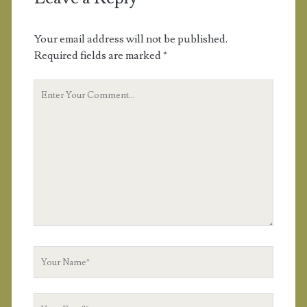
Your email address will not be published.
Required fields are marked
*
Y
o
u
r
C
o
m
m
e
n
t
Y
o
u
Y
r