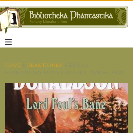
HOME
>
REAKTIONEN
>
ZUM 65.
GEBURTSTAG VON STEPHEN R. DONALDSON