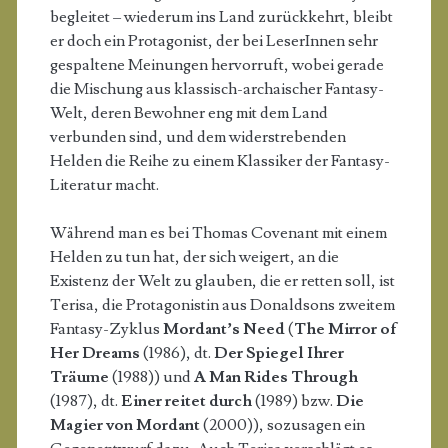
begleitet – wiederum ins Land zurückkehrt, bleibt
er doch ein Protagonist, der bei LeserInnen sehr
gespaltene Meinungen hervorruft, wobei gerade
die Mischung aus klassisch-archaischer Fantasy-
Welt, deren Bewohner eng mit dem Land
verbunden sind, und dem widerstrebenden
Helden die Reihe zu einem Klassiker der Fantasy-
Literatur macht.
Während man es bei Thomas Covenant mit einem
Helden zu tun hat, der sich weigert, an die
Existenz der Welt zu glauben, die er retten soll, ist
Terisa, die Protagonistin aus Donaldsons zweitem
Fantasy-Zyklus
Mordant’s Need
(
The Mirror of
Her Dreams
(1986), dt.
Der Spiegel Ihrer
Träume
(1988)) und
A Man Rides Through
(1987), dt.
Einer reitet durch
(1989) bzw.
Die
Magier von Mordant
(2000)), sozusagen ein