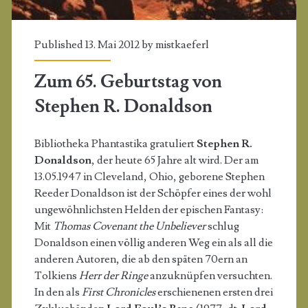
Published 13. Mai 2012 by
mistkaeferl
Zum 65. Geburtstag von
Stephen R. Donaldson
Bibliotheka Phantastika gratuliert
Stephen R.
Donaldson
, der heute 65 Jahre alt wird. Der am
13.05.1947 in Cleveland, Ohio, geborene Stephen
Reeder Donaldson ist der Schöpfer eines der wohl
ungewöhnlichsten Helden der epischen Fantasy:
Mit
Thomas Covenant the Unbeliever
schlug
Donaldson einen völlig anderen Weg ein als all die
anderen Autoren, die ab den späten 70ern an
Tolkiens
Herr der Ringe
anzuknüpfen versuchten.
In den als
First Chronicles
erschienenen ersten drei