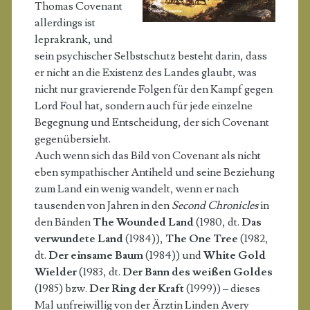
Thomas Covenant
allerdings ist
leprakrank, und
sein psychischer Selbstschutz besteht darin, dass
er nicht an die Existenz des Landes glaubt, was
nicht nur gravierende Folgen für den Kampf gegen
Lord Foul hat, sondern auch für jede einzelne
Begegnung und Entscheidung, der sich Covenant
gegenübersieht.
Auch wenn sich das Bild von Covenant als nicht
eben sympathischer Antiheld und seine Beziehung
zum Land ein wenig wandelt, wenn er nach
tausenden von Jahren in den
Second Chronicles
in
den Bänden
The Wounded Land
(1980, dt.
Das
verwundete Land
(1984)),
The One Tree
(1982,
dt.
Der einsame Baum
(1984)) und
White Gold
Wielder
(1983, dt.
Der Bann des weißen Goldes
(1985) bzw.
Der Ring der Kraft
(1999)) – dieses
Mal unfreiwillig von der Ärztin Linden Avery