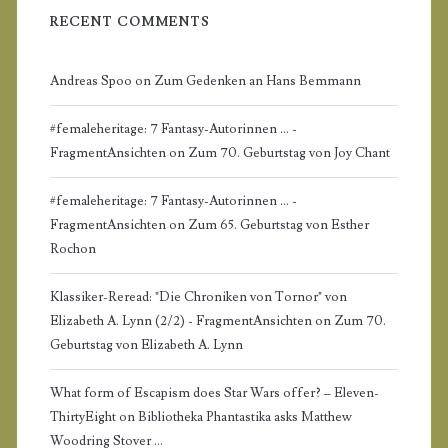
a
RECENT COMMENTS
r
Andreas Spoo
on
Zum Gedenken an Hans Bemmann
#femaleheritage: 7 Fantasy-Autorinnen ... -
FragmentAnsichten
on
Zum 70. Geburtstag von Joy Chant
#femaleheritage: 7 Fantasy-Autorinnen ... -
FragmentAnsichten
on
Zum 65. Geburtstag von Esther
Rochon
Klassiker-Reread: "Die Chroniken von Tornor" von
Elizabeth A. Lynn (2/2) - FragmentAnsichten
on
Zum 70.
Geburtstag von Elizabeth A. Lynn
What form of Escapism does Star Wars offer? – Eleven-
ThirtyEight
on
Bibliotheka Phantastika asks Matthew
Woodring Stover …