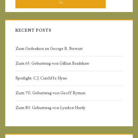
m
r
c
a
h
f
RECENT POSTS
r
o
r
Zum Gedenken an George R. Stewart
y
:
Zum 65. Geburtstag von Gillian Bradshaw
S
Spotlight: C.J. Cutcliffe Hyne
i
Zum 70. Geburtstag von Geoff Ryman
d
Zum 80. Geburtstag von Lyndon Hardy
e
b