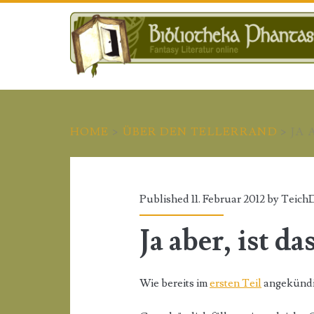
HOME
>
ÜBER DEN TELLERRAND
>
JA 
Published 11. Februar 2012 by
Teich
Ja aber, ist d
Wie bereits im
ersten Teil
angekündig