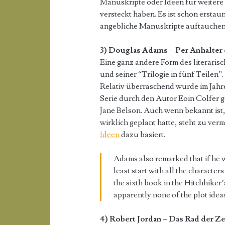
Manuskripte oder Ideen für weitere 
versteckt haben. Es ist schon erstau
angebliche Manuskripte auftauchen. 
3) Douglas Adams – Per Anhalter 
Eine ganz andere Form des literari
und seiner “Trilogie in fünf Teilen”.
Relativ überraschend wurde im Jahr
Serie durch den Autor Eoin Colfer
Jane Belson. Auch wenn bekannt ist
wirklich geplant hatte, steht zu ver
Ideen
dazu basiert.
Adams also remarked that if he w
least start with all the characte
the sixth book in the Hitchhiker’
apparently none of the plot ide
4) Robert Jordan – Das Rad der Ze