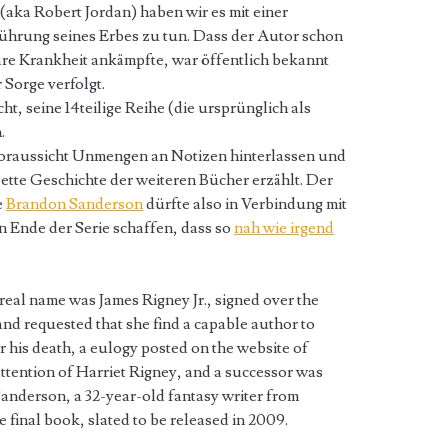
 (aka Robert Jordan) haben wir es mit einer
führung seines Erbes zu tun. Dass der Autor schon
are Krankheit ankämpfte, war öffentlich bekannt
Sorge verfolgt.
cht, seine 14teilige Reihe (die ursprünglich als
.
 Voraussicht Unmengen an Notizen hinterlassen und
tte Geschichte der weiteren Bücher erzählt. Der
e
Brandon Sanderson
dürfte also in Verbindung mit
 Ende der Serie schaffen, dass so
nah wie irgend
real name was James Rigney Jr., signed over the
 and requested that she find a capable author to
ter his death, a eulogy posted on the website of
tention of Harriet Rigney, and a successor was
nderson, a 32-year-old fantasy writer from
final book, slated to be released in 2009.