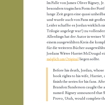
Im Falle von James Oliver Rigney, Jr.
besonders tragischen Form der Fort
lange Zeit gegen eine quasi unheilb
und wurde auch von Fans mit großer 
Leider schaffte es Jordan wirklich ni
Trilogie angelegt war!) zu vollenden
Allerdings hat der Autor in weiser
einem ausgewählten Kreis die komple
für die weiteren Bücher ausgewählt
Jordans Witwe Harriet McDougal ein
möglich am Original
liegen sollte.
Before his death, Jordan, whose 
book rights to his wife, Harriet,
finish the series for his fans. Af
Brandon Sanderson caught the at
named. Rigney announced that Sa
Provo, Utah, would complete the 