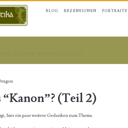
BLOG
REZENSIONEN
PORTRAITS
ABER, IST DAS “KANON”? (TEIL 2)
Dragon
as “Kanon”? (Teil 2)
t, hier ein paar weitere Gedanken zum Thema.