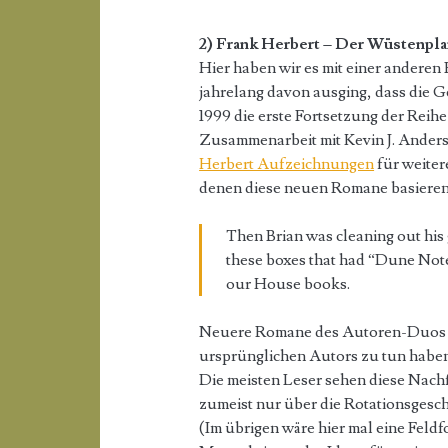
2) Frank Herbert – Der Wüstenpla
Hier haben wir es mit einer andere
jahrelang davon ausging, dass die G
1999 die erste Fortsetzung der Reih
Zusammenarbeit mit Kevin J. Ander
Herbert Aufzeichnungen
für weite
denen diese neuen Romane basieren 
Then Brian was cleaning out his 
these boxes that had “Dune Notes
our House books.
Neuere Romane des Autoren-Duos dü
ursprünglichen Autors zu tun haben
Die meisten Leser sehen diese Nach
zumeist nur über die Rotationsgesc
(Im übrigen wäre hier mal eine Feldf