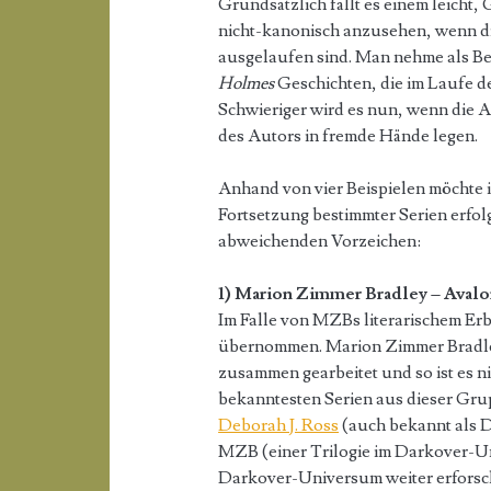
Grundsätzlich fällt es einem leicht
nicht-kanonisch anzusehen, wenn di
ausgelaufen sind. Man nehme als Be
Holmes
Geschichten, die im Laufe de
Schwieriger wird es nun, wenn die 
des Autors in fremde Hände legen.
Anhand von vier Beispielen möchte i
Fortsetzung bestimmter Serien erfo
abweichenden Vorzeichen:
1) Marion Zimmer Bradley – Aval
Im Falle von MZBs literarischem Erb
übernommen. Marion Zimmer Bradley
zusammen gearbeitet und so ist es n
bekanntesten Serien aus dieser Grup
Deborah J. Ross
(auch bekannt als D
MZB (einer Trilogie im Darkover-Un
Darkover-Universum weiter erforsc