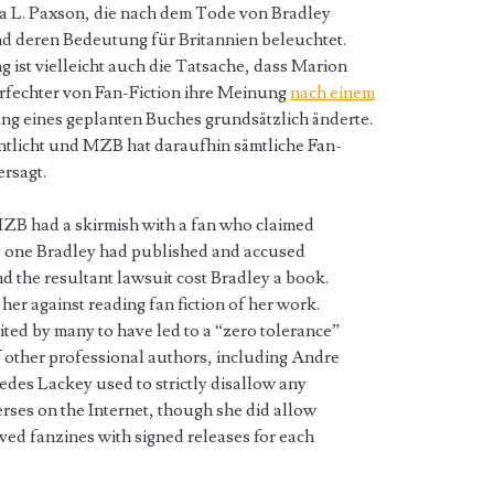
na L. Paxson, die nach dem Tode von Bradley
nd deren Bedeutung für Britannien beleuchtet.
ist vielleicht auch die Tatsache, dass Marion
rfechter von Fan-Fiction ihre Meinung
nach einem
g eines geplanten Buches grundsätzlich änderte.
tlicht und MZB hat daraufhin sämtliche Fan-
rsagt.
ZB had a skirmish with a fan who claimed
to one Bradley had published and accused
nd the resultant lawsuit cost Bradley a book.
her against reading fan fiction of her work.
dited by many to have led to a “zero tolerance”
f other professional authors, including Andre
es Lackey used to strictly disallow any
verses on the Internet, though she did allow
oved fanzines with signed releases for each