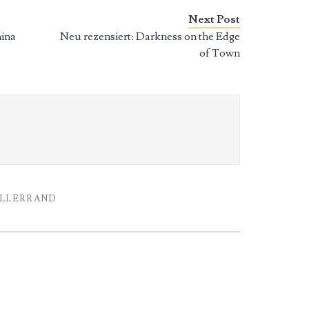
Next Post
hina
Neu rezensiert: Darkness on the Edge
of Town
ELLERRAND