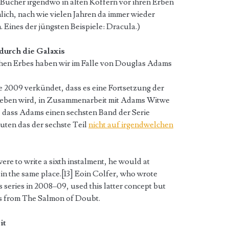
Bücher irgendwo in alten Koffern vor ihren Erben
nlich, nach wie vielen Jahren da immer wieder
Eines der jüngsten Beispiele: Dracula.)
durch die Galaxis
schen Erbes haben wir im Falle von Douglas Adams
e 2009 verkündet, dass es eine Fortsetzung der
 geben wird, in Zusammenarbeit mit Adams Witwe
, dass Adams einen sechsten Band der Serie
muten das der sechste Teil
nicht auf irgendwelchen
ere to write a sixth instalment, he would at
rs in the same place.[13] Eoin Colfer, who wrote
s series in 2008–09, used this latter concept but
as from The Salmon of Doubt.
it