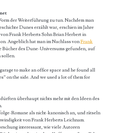
net
n Form der Weiterführung zu tun. Nachdem man
eschichte Dunes erzählt war, erschien im Jahre
e von Frank Herberts Sohn Brian Herbert in
son. Angeblich hat man im Nachlass von
Frank
re Bücher des Dune-Universums gefunden, auf
sollen.
garage to make an office space and he found all
” on the side. And we used a lot of them for
rften überhaupt nichts mehr mit den Ideen des
.
folge-Romane als nicht-kanonisch an, und rätseln
hwindigkeit von Frank Herberts Leichnam.
orschung interessant, wie viele Autoren