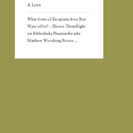
A. Lynn
What form of Escapism does Star
Wars offer? – Eleven-ThirtyEight
on
Bibliotheka Phantastika asks
Matthew Woodring Stover …