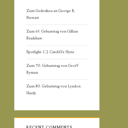
r
r
Zum Gedenken an George R.
:
Stewart
y
Zum 65. Geburtstag von Gillian
S
Bradshaw
i
Spotlight: C.J. Cutcliffe Hyne
d
Zum 70. Geburtstag von Geoff
Ryman
e
Zum 80. Geburtstag von Lyndon
b
Hardy
a
r
RECENT COMMENTS