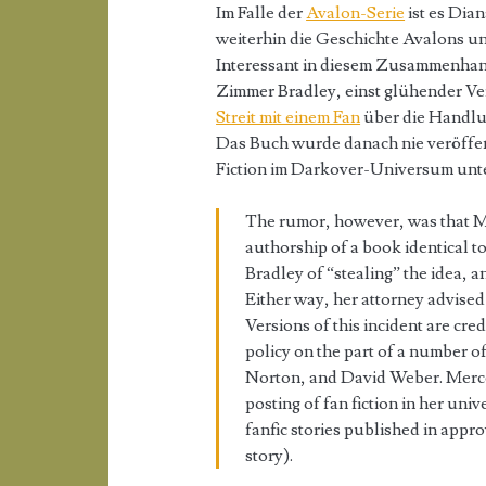
Im Falle der
Avalon-Serie
ist es Dia
weiterhin die Geschichte Avalons u
Interessant in diesem Zusammenhang 
Zimmer Bradley, einst glühender Ve
Streit mit einem Fan
über die Handlun
Das Buch wurde danach nie veröffen
Fiction im Darkover-Universum unte
The rumor, however, was that M
authorship of a book identical 
Bradley of “stealing” the idea, a
Either way, her attorney advised 
Versions of this incident are cre
policy on the part of a number o
Norton, and David Weber. Merced
posting of fan fiction in her uni
fanfic stories published in appr
story).