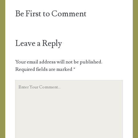
Be First to Comment
Leave a Reply
Your email address will not be published.
Required fields are marked
*
Y
o
u
r
C
o
m
m