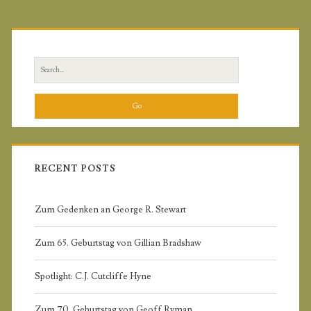
U
P
R
L
r
S
i
e
a
m
r
c
a
h
f
RECENT POSTS
r
o
r
Zum Gedenken an George R. Stewart
y
:
Zum 65. Geburtstag von Gillian Bradshaw
S
Spotlight: C.J. Cutcliffe Hyne
i
Zum 70. Geburtstag von Geoff Ryman