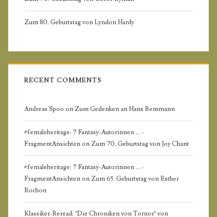
d
Zum 80. Geburtstag von Lyndon Hardy
e
b
a
RECENT COMMENTS
r
Andreas Spoo
on
Zum Gedenken an Hans Bemmann
#femaleheritage: 7 Fantasy-Autorinnen ... -
FragmentAnsichten
on
Zum 70. Geburtstag von Joy Chant
#femaleheritage: 7 Fantasy-Autorinnen ... -
FragmentAnsichten
on
Zum 65. Geburtstag von Esther
Rochon
Klassiker-Reread: "Die Chroniken von Tornor" von